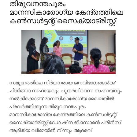
തിരുവനന്തപുരം
മാനസികാരോഗ്യ കേന്ദ്രത്തിലെ
കൺസൾട്ടന്റ് സൈക്യാട്രിസ്റ്റ്
സമൂഹത്തിലെ നിർധനരായ ജനവിഭാഗങ്ങൾക്ക്
ചികിത്സാ സഹായവും പുനരധിവാസ സഹായവും
നൽകിക്കൊണ്ട് മാനസികാരോഗ്യ മേഖലയിൽ
പ്രവർത്തിക്കുന്ന തിരുവനന്തപുരം
മാനസികാരോഗ്യ കേന്ദ്രത്തിലെ കൺസൾട്ടന്റ്
സൈക്യാട്രിസ്റ്റ് ഡോ.ഷീന ജി.സോമൻ പ്രിൻസ്
ആദിത്യ വർമ്മയിൽ നിന്നും ആദരവ്