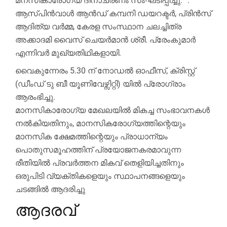
മനസികാരോഗ്യ ദിനാചരണം സംഘടിപ്പിച്ചു. ”.
ആസ്പിൻവാൾ ആൻഡ് കമ്പനി ഡയറക്ടർ, പ്രിൻസ്
ആദിത്യ വർമ്മ, കേരള സംസ്ഥാന ചലച്ചിത്ര
അക്കാദമി വൈസ് ചെയർമാൻ ശ്രീ. പ്രേംകുമാർ
എന്നിവർ മുഖ്യതിഥികളായി.
വൈകുന്നേരം 5.30 ന് നോഡൽ ഓഫീസ്, ക്രിസ്റ്റ്
(ഡീംഡ് ടു ബീ യൂണിവേഴ്സിറ്റി) യിൽ പ്രോഗ്രാം
ആരംഭിച്ചു.
മാനസികാരോഗ്യ മേഖലയിൽ മികച്ച സംഭാവനകൾ
നൽകിയതിനും, മാനസികരോഗ്യത്തിന്റെയും
മാനസിക ക്ഷേമത്തിന്റെയും പ്രാധാന്യം
പൊതുസമൂഹത്തിന് പ്രയോജനകരമാവുന്ന
രീതിയിൽ പ്രവർത്തന മികവ് തെളിയിച്ചതിനും
ഒരുപിടി വ്യക്തികളെയും സ്ഥാപനങ്ങളെയും
ചടങ്ങിൽ ആദരിച്ചു
ആദരവ്