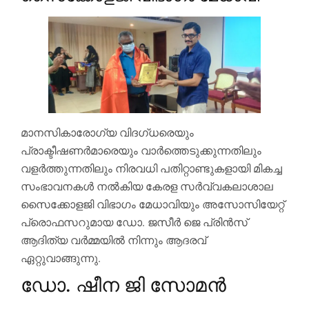
മാനസികാരോഗ്യ വിദഗ്ധരെയും
പ്രാക്ടീഷണർമാരെയും വാർത്തെടുക്കുന്നതിലും
വളർത്തുന്നതിലും നിരവധി പതിറ്റാണ്ടുകളായി മികച്ച
സംഭാവനകൾ നൽകിയ കേരള സർവ്വകലാശാല
സൈക്കോളജി വിഭാഗം മേധാവിയും അസോസിയേറ്റ്
പ്രൊഫസറുമായ ഡോ. ജസീർ ജെ പ്രിൻസ്
ആദിത്യ വർമ്മയിൽ നിന്നും ആദരവ്
ഏറ്റുവാങ്ങുന്നു.
ഡോ. ഷീന ജി സോമൻ