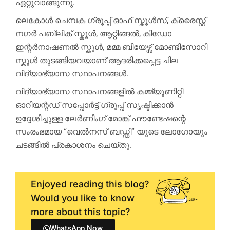
ഏറ്റുവാങ്ങുന്നു.
ലെകോൾ ചെമ്പക ഗ്രൂപ്പ് ഓഫ് സ്കൂൾസ്, ക്രൈസ്റ്റ്
നഗർ പബ്ലിക് സ്കൂൾ, ആറ്റിങ്ങൽ, കിഡോ
ഇന്റർനാഷണൽ സ്കൂൾ, മമ്മ ബിയേഴ്സ് മോണ്ടിസോറി
സ്കൂൾ തുടങ്ങിയവയാണ് ആദരിക്കപ്പെട്ട ചില
വിദ്യാഭ്യാസ സ്ഥാപനങ്ങൾ.
വിദ്യാഭ്യാസ സ്ഥാപനങ്ങളിൽ കമ്മ്യൂണിറ്റി
ഓറിയന്റഡ് സപ്പോർട്ട് ഗ്രൂപ്പ് സൃഷ്ടിക്കാൻ
ഉദ്ദേശിച്ചുള്ള ലേർണിംഗ് മോങ്ക് ഫൗണ്ടേഷന്റെ
സംരംഭമായ “വെൽനസ് ബഡ്ഡി” യുടെ ലോഗോയും
ചടങ്ങിൽ പ്രകാശനം ചെയ്തു.
Enjoyed reading this blog?
Would you like to know
more about this topic?
WhatsApp Now