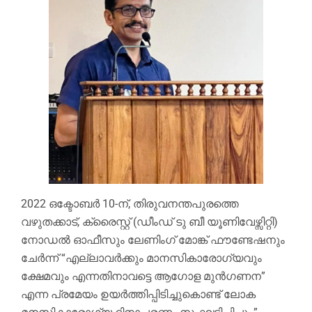
2022 ഒക്ടോബർ 10-ന്, തിരുവനന്തപുരത്തെ
വഴുതക്കാട്, ക്രൈസ്റ്റ് (ഡീംഡ് ടു ബീ യൂണിവേഴ്സിറ്റി)
നോഡൽ ഓഫീസും ലേണിംഗ് മോങ്ക് ഫൗണ്ടേഷനും
ചേർന്ന് “എല്ലാവർക്കും മാനസികാരോഗ്യവും
ക്ഷേമവും എന്നതിനാവട്ടെ ആഗോള മുൻഗണന”
എന്ന പ്രമേയം ഉയർത്തിപ്പിടിച്ചുകൊണ്ട് ലോക